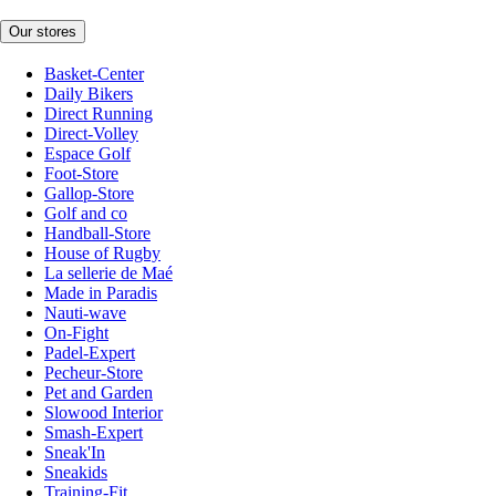
Our stores
Basket-Center
Daily Bikers
Direct Running
Direct-Volley
Espace Golf
Foot-Store
Gallop-Store
Golf and co
Handball-Store
House of Rugby
La sellerie de Maé
Made in Paradis
Nauti-wave
On-Fight
Padel-Expert
Pecheur-Store
Pet and Garden
Slowood Interior
Smash-Expert
Sneak'In
Sneakids
Training-Fit