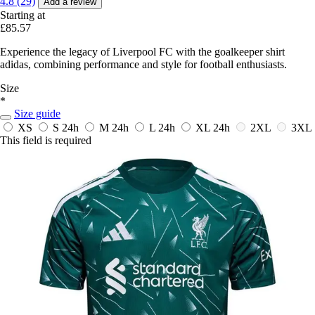
4.8 (29)
Add a review
Starting at
£85.57
Experience the legacy of Liverpool FC with the goalkeeper shirt
adidas, combining performance and style for football enthusiasts.
Size
*
Size guide
XS
S
24h
M
24h
L
24h
XL
24h
2XL
3XL
This field is required