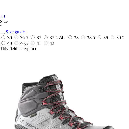
+0
Size
*
Size guide
36
36.5
37
37.5
24h
38
38.5
39
39.5
40
40.5
41
42
This field is required