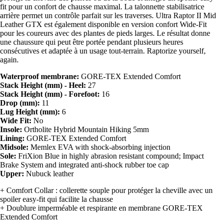
fit pour un confort de chausse maximal. La talonnette stabilisatrice
arrière permet un contrôle parfait sur les traverses. Ultra Raptor II Mid
Leather GTX est également disponible en version confort Wide-Fit
pour les coureurs avec des plantes de pieds larges. Le résultat donne
une chaussure qui peut être portée pendant plusieurs heures
consécutives et adaptée à un usage tout-terrain. Raptorize yourself,
again.
Waterproof membrane:
GORE-TEX Extended Comfort
Stack Height (mm) - Heel:
27
Stack Height (mm) - Forefoot:
16
Drop (mm):
11
Lug Height (mm):
6
Wide Fit:
No
Insole:
Ortholite Hybrid Mountain Hiking 5mm
Lining:
GORE-TEX Extended Comfort
Midsole:
Memlex EVA with shock-absorbing injection
Sole:
FriXion Blue in highly abrasion resistant compound; Impact
Brake System and integrated anti-shock rubber toe cap
Upper:
Nubuck leather
+ Comfort Collar : collerette souple pour protéger la cheville avec un
spoiler easy-fit qui facilite la chausse
+ Doublure imperméable et respirante en membrane GORE-TEX
Extended Comfort