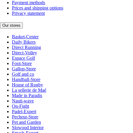
Payment methods
Prices and shipping options
Privacy statement
Our stores
Basket-Center
Daily Bikers
Direct Running
Direct-Volley
Espace Golf
Foot-Store
Gallop-Store
Golf and co
Handball-Store
House of Rugby
La sellerie de Maé
Made in Paradis
Nauti-wave
On-Fight
Padel-Expert
Pecheur-Store
Pet and Garden
Slowood Interior
Smash-Expert